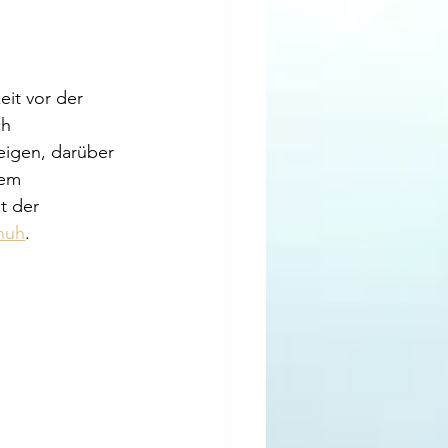
eit vor der 
h  
eigen, darüber 
rem 
t der 
huh
. 