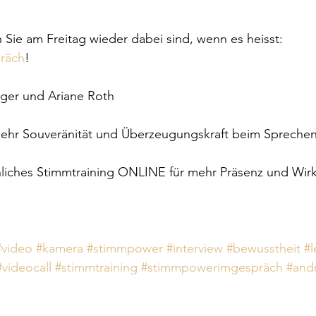
 Sie am Freitag wieder dabei sind, wenn es heisst: 
räch
!
rger und Ariane Roth
ehr Souveränität und Überzeugungskraft beim Sprechen
nliches Stimmtraining ONLINE für mehr Präsenz und Wir
#video
#kamera
#stimmpower
#interview
#bewusstheit
#l
#videocall
#stimmtraining
#stimmpowerimgespräch
#and