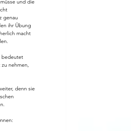
n müsse und die 
cht 
nz genau 
hlen ihr Übung 
herlich macht 
len. 
  bedeutet 
st zu nehmen, 
iter, denn sie 
ischen 
n. 
innen: