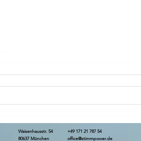
Waisenhausstr. 54
+49 171 21 787 54
80637 München
office@stimmpower.de