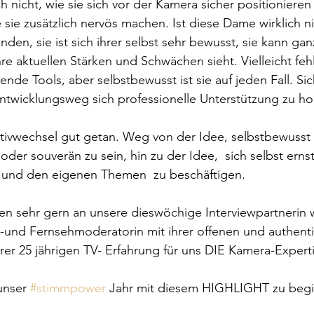
ch nicht, wie sie sich vor der Kamera sicher positioniere
sie zusätzlich nervös machen. Ist diese Dame wirklich ni
nden, sie ist sich ihrer selbst sehr bewusst, sie kann ga
hre aktuellen Stärken und Schwächen sieht. Vielleicht fe
nde Tools, aber selbstbewusst ist sie auf jeden Fall. Sic
ntwicklungsweg sich professionelle Unterstützung zu ho
ktivwechsel gut getan. Weg von der Idee, selbstbewusst
 oder souverän zu sein, hin zu der Idee,  sich selbst ern
h und den eigenen Themen  zu beschäftigen.
 sehr gern an unsere dieswöchige Interviewpartnerin we
io-und Fernsehmoderatorin mit ihrer offenen und authent
hrer 25 jährigen TV- Erfahrung für uns DIE Kamera-Experti
unser 
#stimmpower
 Jahr mit diesem HIGHLIGHT zu beg