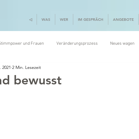
◁
WAS
WER
IM GESPRÄCH
ANGEBOTE
Stimmpower und Frauen
Veränderungsprozess
Neues wagen
. 2021
2 Min. Lesezeit
el
Kommunikation
nd bewusst