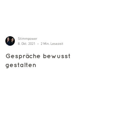
Stimmpower
8. Okt. 2021
2 Min. Lesezeit
Gespräche bewusst
gestalten
Was braucht ein gutes Gespräch? Ein Text von Astrid
Wittenberger Mit dieser Frage beschäftigen sich
unzählige Menschen – und die...