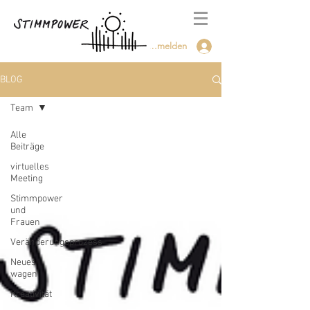
Anmelden
BLOG
Team
Alle
Beiträge
virtuelles
Meeting
Stimmpower
und
Frauen
Veränderungsprozess
Neues
wagen
Kreativität