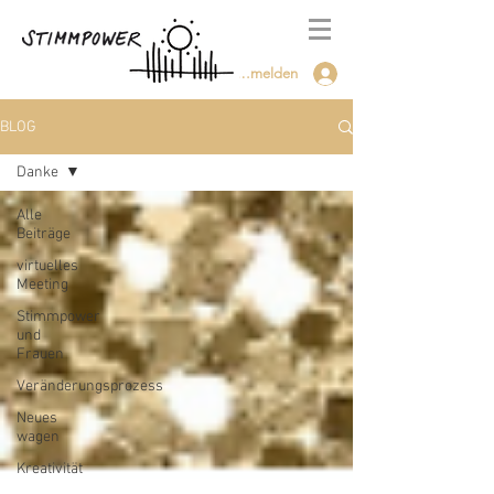
Anmelden
BLOG
Danke
Alle
Beiträge
virtuelles
Meeting
Stimmpower
und
Frauen
Veränderungsprozess
Neues
wagen
Kreativität