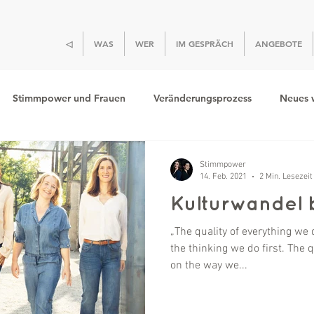
◁
WAS
WER
IM GESPRÄCH
ANGEBOTE
Stimmpower und Frauen
Veränderungsprozess
Neues 
Kulturwandel
Kommunikation
Stimmpower
14. Feb. 2021
2 Min. Lesezeit
Kulturwandel 
„The quality of everything we 
the thinking we do first. The 
on the way we...