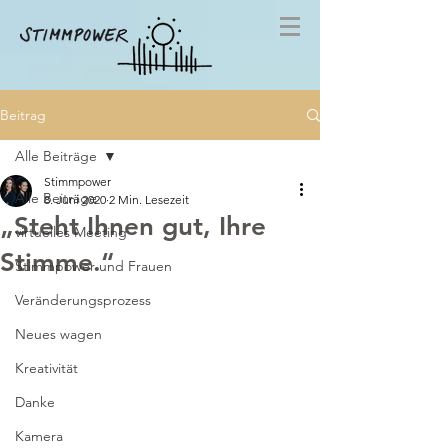
Beitrag
Alle Beiträge
Stimmpower
Alle Beiträge
8. Juni 2020
2 Min. Lesezeit
„Steht Ihnen gut, Ihre
virtuelles Meeting
Stimme.“
Stimmpower und Frauen
Veränderungsprozess
Neues wagen
Kreativität
Danke
Kamera