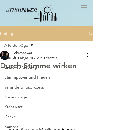
Beitrag
Alle Beiträge
Stimmpower
Alle Beiträge
21. Feb. 2020
2 Min. Lesezeit
Durch Stimme wirken
virtuelles Meeting
Stimmpower und Frauen
Veränderungsprozess
Neues wagen
Kreativität
Danke
Kamera
Lieben Sie auch Musik und Filme? 