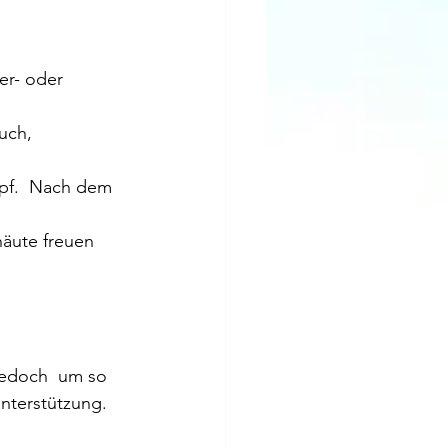
er- oder 
uch, 
mpf.  Nach dem 
äute freuen 
 jedoch  um so 
nterstützung.