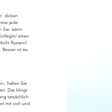
r  dicken 
mme jede 
n Sie, wenn 
Kollegin/ einen 
cht flüstern!  
 Besser ist es, 
,  halten Sie 
en. Das klingt 
ng tatsächlich 
t mit sich und 