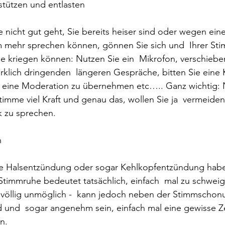
stützen und entlasten
nicht gut geht, Sie bereits heiser sind oder wegen eine
mehr sprechen können, gönnen Sie sich und  Ihrer Sti
ie kriegen können: Nutzen Sie ein  Mikrofon, verschiebe
irklich dringenden  längeren Gespräche, bitten Sie eine 
B. eine Moderation zu übernehmen etc….. Ganz wichtig: Ni
timme viel Kraft und genau das, wollen Sie ja  vermeiden.
k zu sprechen.
n
ke Halsentzündung oder sogar Kehlkopfentzündung haben
Stimmruhe bedeutet tatsächlich, einfach  mal zu schweig
e völlig unmöglich -  kann jedoch neben der Stimmschonu
und  sogar angenehm sein, einfach mal eine gewisse Zei
en.