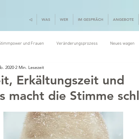
◁
WAS
WER
IM GESPRÄCH
ANGEBOTE
Stimmpower und Frauen
Veränderungsprozess
Neues wagen
eb. 2020
2 Min. Lesezeit
el
Kommunikation
it, Erkältungszeit und
s macht die Stimme sch