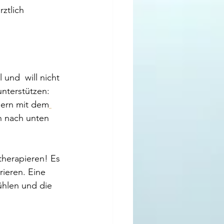
ztlich 
und  will nicht 
nterstützen: 
bern mit dem
n nach unten 
therapieren! Es 
rieren. Eine 
ühlen und die 