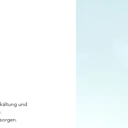
rkältung und 
.
rsorgen.