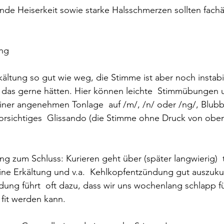
de Heiserkeit sowie starke Halsschmerzen sollten fachär
ung
ältung so gut wie weg, die Stimme ist aber noch instabil 
ir das gerne hätten. Hier können leichte  Stimmübungen u
iner angenehmen Tonlage  auf /m/, /n/ oder /ng/, Blub
vorsichtiges  Glissando (die Stimme ohne Druck von obe
 zum Schluss: Kurieren geht über (später langwierig)  
 eine Erkältung und v.a.  Kehlkopfentzündung gut auszuku
ung führt  oft dazu, dass wir uns wochenlang schlapp f
 fit werden kann.